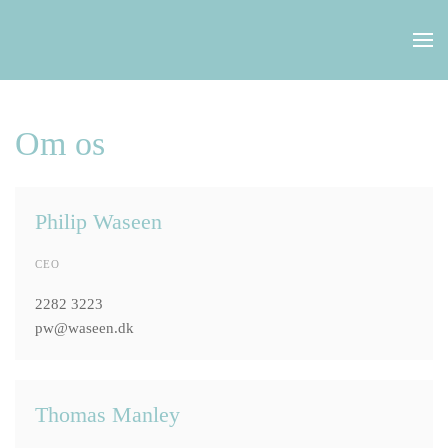
Skip to main content
Om os
Philip Waseen
CEO
2282 3223
pw@waseen.dk
Thomas Manley