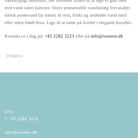
bæredygtigt alternativ, der fremmer lysten til at tage et glas med
rent vand uden kalorier. Vores præsentable vandanlæg forvandler
dansk postevand fra hanen til rent, friskt og nedkølet vand med
eller uden blødt brus. Lige til at sætte på bordet i elegante karafler.
Kontakt os i dag på:
+45 2282 3223
eller på
info@waseen.dk
FORRIGE
Salg:
T
+45 2282 3223
info@waseen.dk