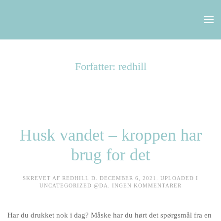
Skip to main content
Forfatter:
redhill
Husk vandet – kroppen har
brug for det
SKREVET AF
REDHILL
D.
DECEMBER 6, 2021
. UPLOADED I
TIL
UNCATEGORIZED @DA
.
INGEN KOMMENTARER
HUSK
VANDET
–
Har du drukket nok i dag? Måske har du hørt det spørgsmål fra en
KROPPEN