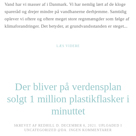
Vand har vi masser af i Danmark. Vi har nemlig lært af de kloge
VAND.
MEN
spareråd og drejer mindre på vandhanerne derhjemme. Samtidig
VI
RISIKERER
oplever vi oftere og oftere meget store regnmængder som følge af
AT
klimaforandringer. Det betyder, at grundvandsstanden er steget...
MANGLE
RENT
DRIKKEVAN
LÆS VIDERE
Der bliver på verdensplan
solgt 1 million plastikflasker i
minuttet
SKREVET AF
REDHILL
D.
DECEMBER 6, 2021
. UPLOADED I
TIL
UNCATEGORIZED @DA
.
INGEN KOMMENTARER
DER