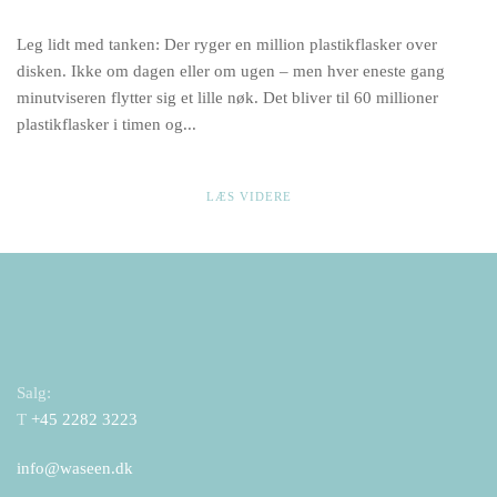
BLIVER
PÅ
Leg lidt med tanken: Der ryger en million plastikflasker over
VERDENSPL
SOLGT
disken. Ikke om dagen eller om ugen – men hver eneste gang
1
MILLION
minutviseren flytter sig et lille nøk. Det bliver til 60 millioner
PLASTIKFLA
plastikflasker i timen og...
I
MINUTTET
LÆS VIDERE
Salg:
T
+45 2282 3223
info@waseen.dk