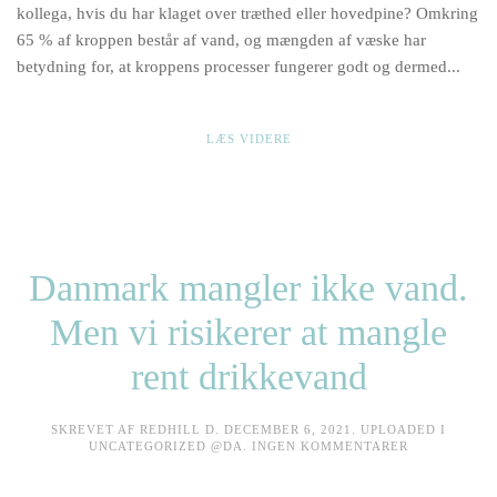
HAR
kollega, hvis du har klaget over træthed eller hovedpine? Omkring
BRUG
FOR
65 % af kroppen består af vand, og mængden af væske har
DET
betydning for, at kroppens processer fungerer godt og dermed...
LÆS VIDERE
Danmark mangler ikke vand.
Men vi risikerer at mangle
rent drikkevand
SKREVET AF
REDHILL
D.
DECEMBER 6, 2021
. UPLOADED I
TIL
UNCATEGORIZED @DA
.
INGEN KOMMENTARER
DANMARK
MANGLER
IKKE